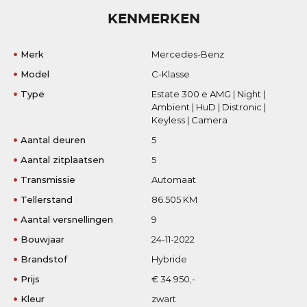
KENMERKEN
Merk
Mercedes-Benz
Model
C-Klasse
Type
Estate 300 e AMG | Night |
Ambient | HuD | Distronic |
Keyless | Camera
Aantal deuren
5
Aantal zitplaatsen
5
Transmissie
Automaat
Tellerstand
86.505 KM
Aantal versnellingen
9
Bouwjaar
24-11-2022
Brandstof
Hybride
Prijs
€ 34.950,-
Kleur
zwart