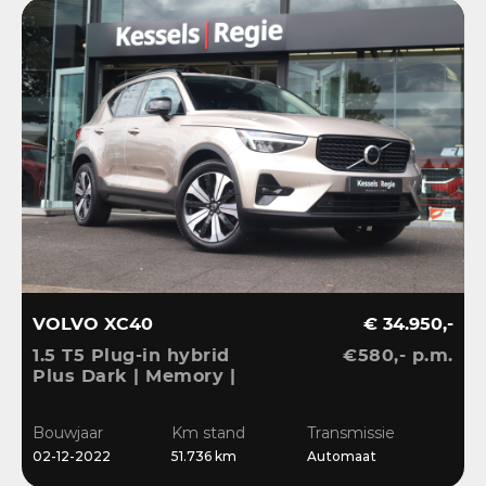
VOLVO XC40
€ 34.950,-
1.5 T5 Plug-in hybrid
€580,- p.m.
1
Plus Dark | Memory |
I
H&K | ACC | 19” | Keyless
M
| Leer | Blis | CarPlay |
3
Bouwjaar
Km stand
Transmissie
B
Stuur/Stoelverwarming
C
02-12-2022
51.736 km
Automaat
0
S