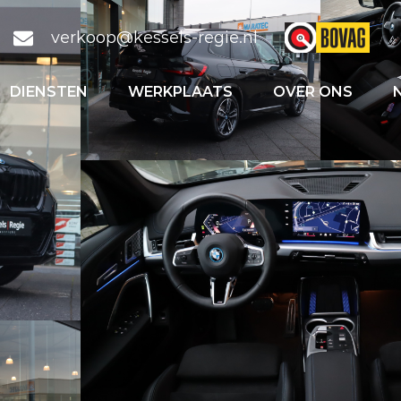
verkoop@kessels-regie.nl
DIENSTEN
WERKPLAATS
OVER ONS