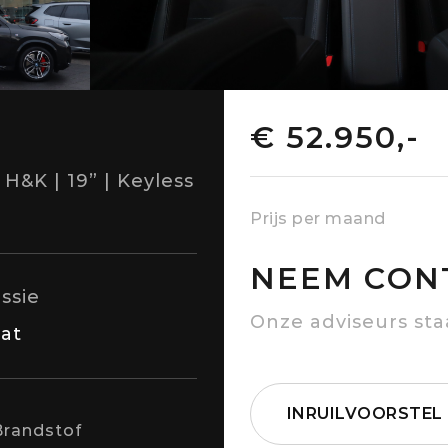
€ 52.950,-
H&K | 19” | Keyless
Prijs per maand
NEEM CON
ssie
Onze adviseurs sta
at
INRUILVOORSTEL
Brandstof