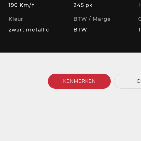
190 Km/h
245 pk
Kleur
BTW / Marge
zwart metallic
BTW
KENMERKEN
O