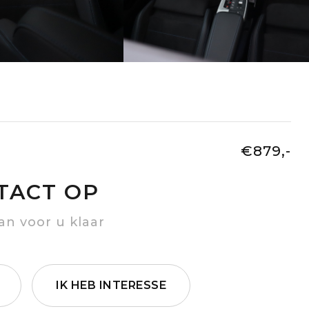
€879,-
TACT OP
an voor u klaar
IK HEB INTERESSE