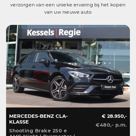
verzorgen van een unieke ervaring bij het kopen
van uw nieuwe auto
MERCEDES-BENZ CLA-
€ 28.950,-
KLASSE
€480,- p.m.
V
Shooting Brake 250 e
A