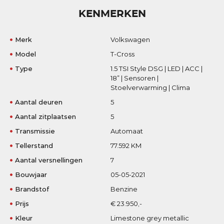
KENMERKEN
Merk
Volkswagen
Model
T-Cross
Type
1.5 TSI Style DSG | LED | ACC |
18” | Sensoren |
Stoelverwarming | Clima
Aantal deuren
5
Aantal zitplaatsen
5
Transmissie
Automaat
Tellerstand
77.592 KM
Aantal versnellingen
7
Bouwjaar
05-05-2021
Brandstof
Benzine
Prijs
€ 23.950,-
Kleur
Limestone grey metallic