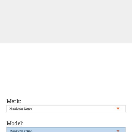
Ontvang een melding wanneer uw
gewenste auto weer in onze voorraad
staat
Merk:
Model: