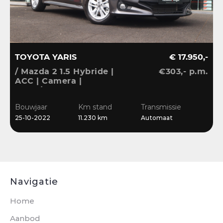
TOYOTA YARIS
€ 17.950,-
/ Mazda 2 1.5 Hybride |
€303,- p.m.
1
ACC | Camera |
C
Stuur/Stoelverwarming |
S
Bleutooth | Clima
B
Bouwjaar
Km stand
Transmissie
B
25-10-2022
11.230 km
Automaat
2
Navigatie
Home
Aanbod