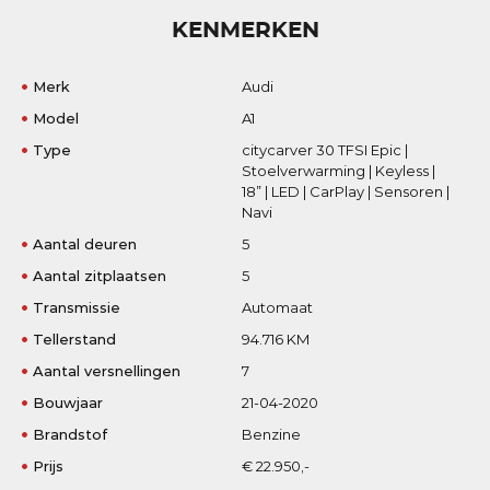
KENMERKEN
Merk
Audi
Model
A1
Type
citycarver 30 TFSI Epic |
Stoelverwarming | Keyless |
18” | LED | CarPlay | Sensoren |
Navi
Aantal deuren
5
Aantal zitplaatsen
5
Transmissie
Automaat
Tellerstand
94.716 KM
Aantal versnellingen
7
Bouwjaar
21-04-2020
Brandstof
Benzine
Prijs
€ 22.950,-