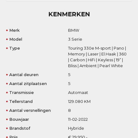
KENMERKEN
Merk
BMW
Model
3 Serie
Type
Touring 330e M-sport | Pano |
Memory | Laser | El.Haak | 360
| Carbon | HiFi | Keyless | 19” |
Bliss | Ambient | Pearl White
Aantal deuren
5
Aantal zitplaatsen
5
Transmissie
Automaat
Tellerstand
129.080 KM
Aantal versnellingen
8
Bouwjaar
11-02-2022
Brandstof
Hybride
Prijs
€ 29.950,-