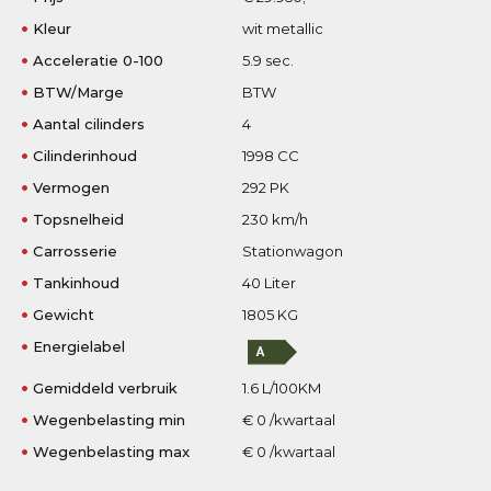
Kleur
wit metallic
Acceleratie 0-100
5.9 sec.
BTW/Marge
BTW
Aantal cilinders
4
Cilinderinhoud
1998 CC
Vermogen
292 PK
Topsnelheid
230 km/h
Carrosserie
Stationwagon
Tankinhoud
40 Liter
Gewicht
1805 KG
Energielabel
Gemiddeld verbruik
1.6 L/100KM
Wegenbelasting min
€ 0 /kwartaal
Wegenbelasting max
€ 0 /kwartaal