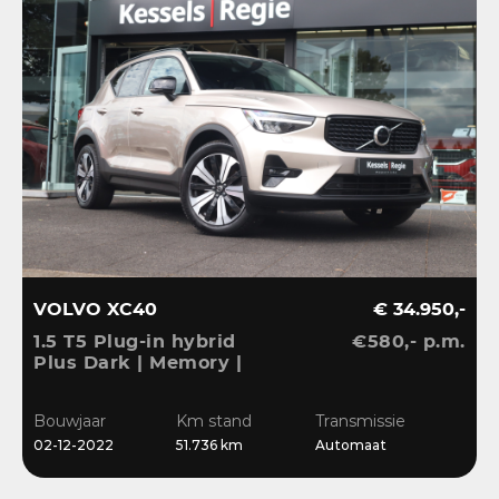
VOLVO XC40
€ 34.950,-
1.5 T5 Plug-in hybrid
€580,- p.m.
Plus Dark | Memory |
S
H&K | ACC | 19” | Keyless
A
| Leer | Blis | CarPlay |
A
Bouwjaar
Km stand
Transmissie
Stuur/Stoelverwarming
C
B
02-12-2022
51.736 km
Automaat
W
0
S