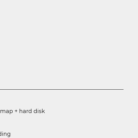
 map + hard disk
ding