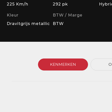
225 Km/h
292 pk
Hybri
Kleur
BTW / Marge
Dravitgrijs metallic
BTW
KENMERKEN
O