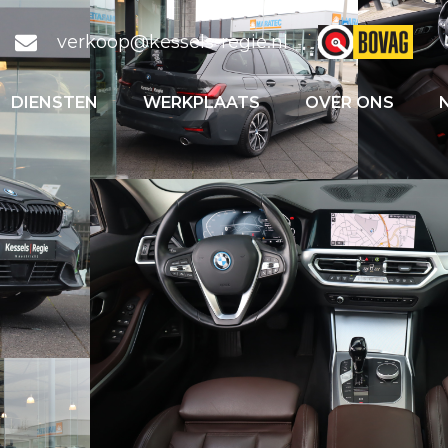
verkoop@kessels-regie.nl
DIENSTEN
WERKPLAATS
OVER ONS