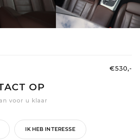
€530,-
TACT OP
an voor u klaar
IK HEB INTERESSE