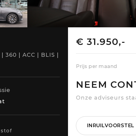
€ 31.950,-
| 360 | ACC | BLIS |
Prijs per maand
NEEM CON
ssie
Onze adviseurs sta
at
INRUILVOORSTEL
stof