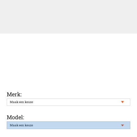
Ontvang een melding wanneer uw
gewenste auto weer in onze voorraad
staat
Merk:
Model: