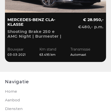
MERCEDES-BENZ CLA-
€ 28.950,-
KLASSE
€480,- p.m.
V
Shooting Brake 250 e
A
AMG Night | Burmester |
S
Ambient | Camera |
A
B
CarPlay | El.klep |
L
Bouwjaar
Km stand
Transmissie
0
Widescreen |
03-03-2021
63.495 km
Automaat
Stoelverwarming
Navigatie
Home
Aanbod
Diensten