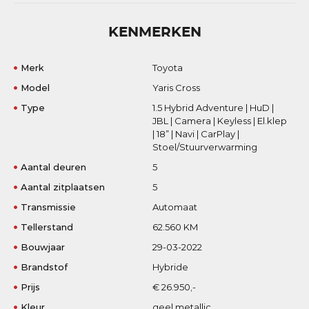
KENMERKEN
Merk
Toyota
Model
Yaris Cross
Type
1.5 Hybrid Adventure | HuD |
JBL | Camera | Keyless | El.klep
| 18” | Navi | CarPlay |
Stoel/Stuurverwarming
Aantal deuren
5
Aantal zitplaatsen
5
Transmissie
Automaat
Tellerstand
62.560 KM
Bouwjaar
29-03-2022
Brandstof
Hybride
Prijs
€ 26.950,-
Kleur
geel metallic