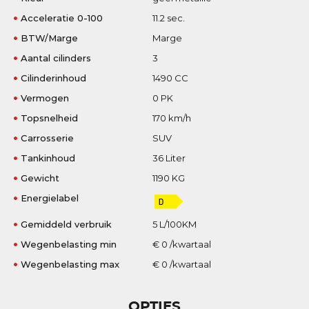
Acceleratie 0-100
11.2 sec.
BTW/Marge
Marge
Aantal cilinders
3
Cilinderinhoud
1490 CC
Vermogen
0 PK
Topsnelheid
170 km/h
Carrosserie
SUV
Tankinhoud
36 Liter
Gewicht
1190 KG
Energielabel
Gemiddeld verbruik
5 L/100KM
Wegenbelasting min
€ 0 /kwartaal
Wegenbelasting max
€ 0 /kwartaal
OPTIES