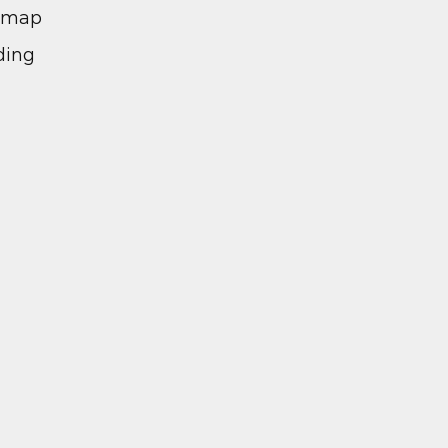
l map
ding