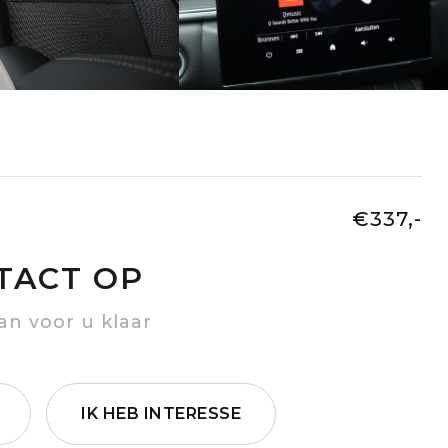
€337,-
TACT OP
an voor u klaar
IK HEB INTERESSE