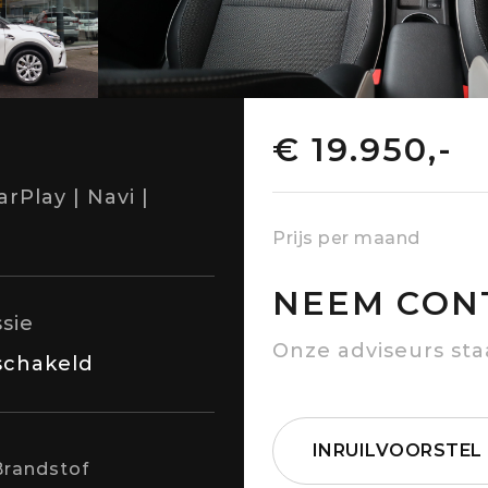
€ 19.950,-
rPlay | Navi |
Prijs per maand
NEEM CON
sie
Onze adviseurs sta
chakeld
INRUILVOORSTEL
Brandstof