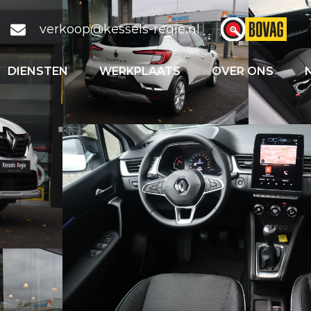
verkoop@kessels-regie.nl
DIENSTEN
WERKPLAATS
OVER ONS