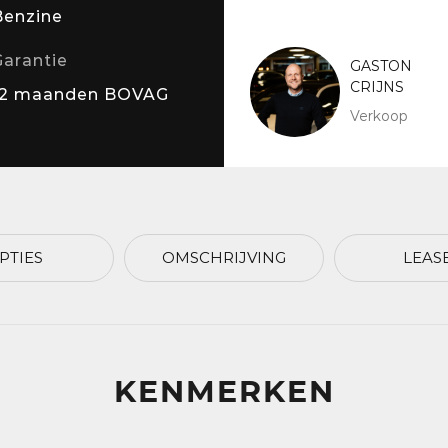
Benzine
Garantie
GASTON
CRIJNS
12 maanden BOVAG
Verkoop
PTIES
OMSCHRIJVING
LEAS
KENMERKEN