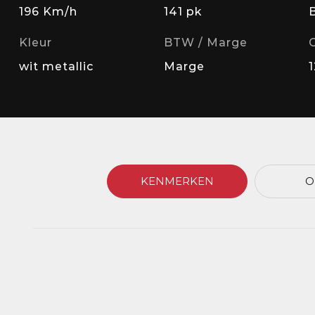
196 Km/h
141 pk
Kleur
BTW / Marge
wit metallic
Marge
KENMERKEN
O