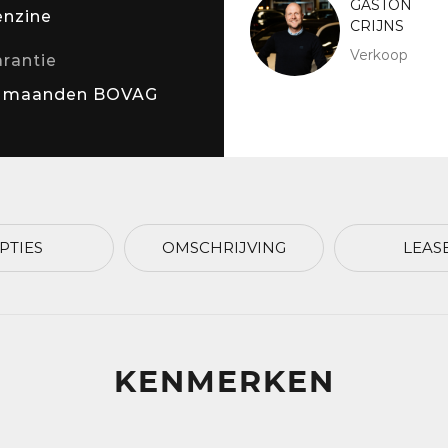
GASTON
enzine
CRIJNS
Verkoop
rantie
2 maanden BOVAG
PTIES
OMSCHRIJVING
LEAS
KENMERKEN