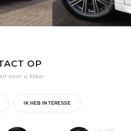
TACT OP
an voor u klaar
IK HEB INTERESSE