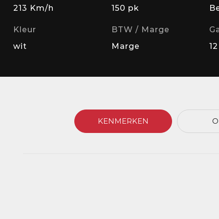
213 Km/h
150 pk
B
Kleur
BTW / Marge
Ga
wit
Marge
1
KENMERKEN
O