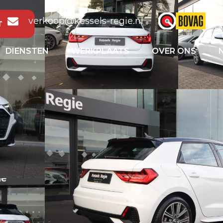
verkoop@kessels-regie.nl
DIENSTEN
WERKPLAATS
OVER ONS