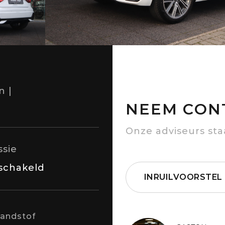
n |
NEEM CON
Onze adviseurs sta
ssie
schakeld
INRUILVOORSTEL
randstof