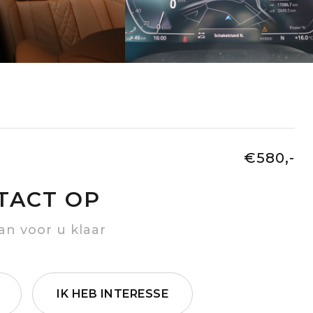
€580,-
TACT OP
an voor u klaar
IK HEB INTERESSE