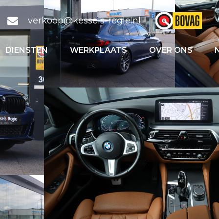
verkoop@kessels-regie.nl
DIENSTEN
WERKPLAATS
OVER ONS