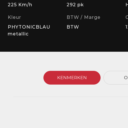
225 Km/h
292 pk
Kleur
BTW / Marge
PHYTONICBLAU
BTW
metallic
KENMERKEN
O