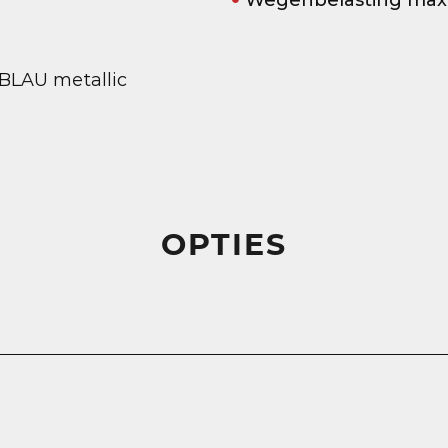
Wegenbelasting max
LAU metallic
OPTIES