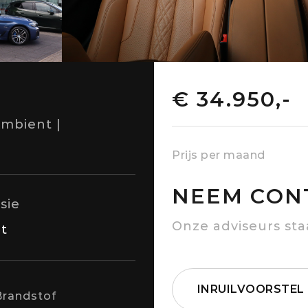
€ 34.950,-
Ambient |
Prijs per maand
NEEM CON
sie
Onze adviseurs sta
t
INRUILVOORSTEL
Brandstof