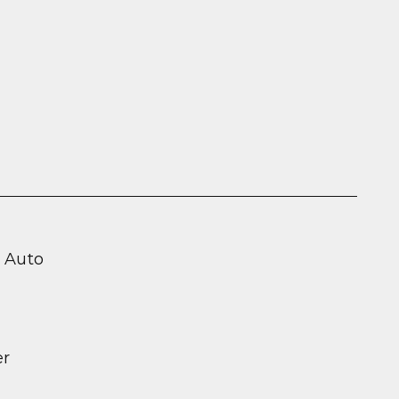
d Auto
er