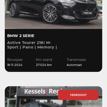
BMW 2 SERIE
Active Tourer 218i M-
Sport | Pano | Memory |
H&K | HuD | 360 | ACC |
19” | Leer | Keyless |
Bouwjaar
Km stand
Transmissie
Massage |
18-11-2024
27.024 km
Automaat
Stuur/Stoelverwarming |
Bl