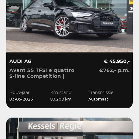
AUDI A6
€ 45.950,-
Avant 55 TFSI e quattro
€762,- p.m.
S-line Competition |
Pano | HuD | B&O | 360 |
Memory | El.Haak |
Bouwjaar
Km stand
Transmissie
Ambient | Matrix | ACC |
03-05-2023
89.200 km
Automaat
Blis | Keyless