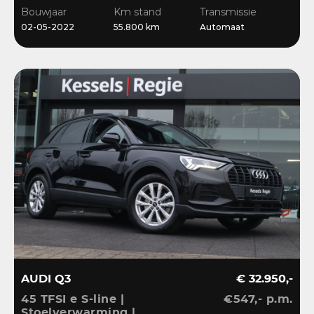
Stoelverwarming
Bouwjaar
Km stand
Transmissie
02-05-2022
55.800 km
Automaat
AUDI Q3
€ 32.950,-
45 TFSI e S-line |
€547,- p.m.
Stoelverwarming |