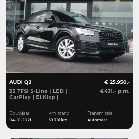
AUDI Q2
€ 25.950,-
35 TFSI S-Line | LED |
€431,- p.m.
CarPlay | El.Klep |
Sensoren | Navi | Clima |
Cruise
Bouwjaar
Km stand
Transmissie
04-01-2021
69.781 km
Automaat