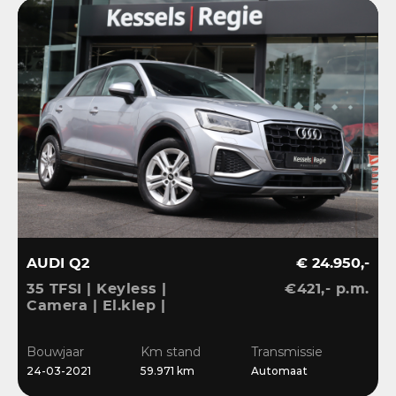
AUDI Q2
€ 24.950,-
35 TFSI | Keyless |
€421,- p.m.
Camera | El.klep |
Stoelverwarming | Navi
| Sensoren | DAB
Bouwjaar
Km stand
Transmissie
24-03-2021
59.971 km
Automaat