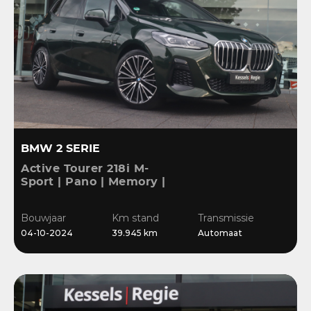
BMW 2 SERIE
Active Tourer 218i M-
Sport | Pano | Memory |
H&K | HuD | 360 | ACC |
19” | Leer | Keyless |
Bouwjaar
Km stand
Transmissie
Massage |
04-10-2024
39.945 km
Automaat
Stuur/Stoelverwarming |
Bl