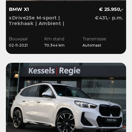
BMW X1
€ 25.950,-
xDrive25e M-sport |
€431,- p.m.
Trekhaak | Ambient |
LED | DAB | Sensoren |
Stoelverwarming
Bouwjaar
Km stand
Transmissie
02-11-2021
70.344 km
Automaat