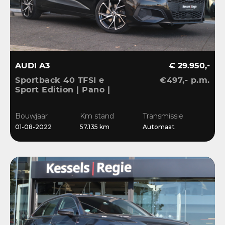
AUDI A3
€ 29.950,-
Sportback 40 TFSI e
€497,- p.m.
Sport Edition | Pano |
ACC | Keyless | El.Klep |
Sensoren | CarPlay |
Bouwjaar
Km stand
Transmissie
Stoelverwarming
01-08-2022
57.135 km
Automaat