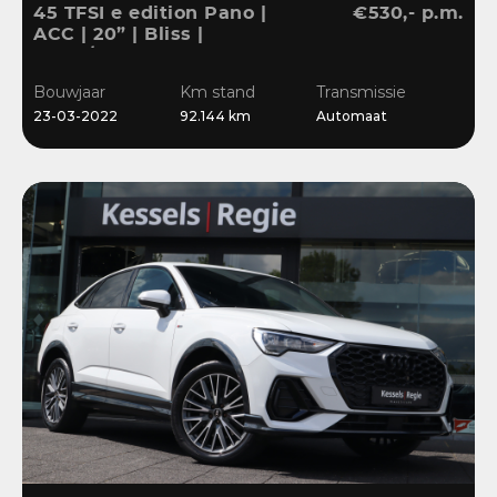
45 TFSI e edition Pano |
€530,- p.m.
ACC | 20” | Bliss |
Stuur/Stoelverwarming |
Navi | Sensoren
Bouwjaar
Km stand
Transmissie
23-03-2022
92.144 km
Automaat