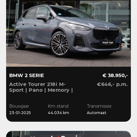
BMW 2 SERIE
€ 38.950,-
Active Tourer 218i M-
€646,- p.m.
Sport | Pano | Memory |
H&K | HuD | 360 |
Elec.trekhaak|
Bouwjaar
Km stand
Transmissie
23-01-2025
44.034 km
Automaat