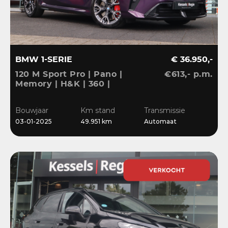
BMW 1-SERIE
€ 36.950,-
120 M Sport Pro | Pano |
€613,- p.m.
Memory | H&K | 360 |
HuD | ACC | Matrix |
Keyless | Bliss | Leder |
Bouwjaar
Km stand
Transmissie
El.klep | 18”
03-01-2025
49.951 km
Automaat