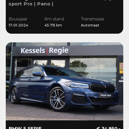
sport Pro | Pano |
Memory | Matrix | HiFi |
Keyless | Carbon |
Bouwjaar
Km stand
Transmissie
Ambient | Sensoren
17-01-2024
45.715 km
Automaat
BMW 5 SERIE
€ 34.950,-