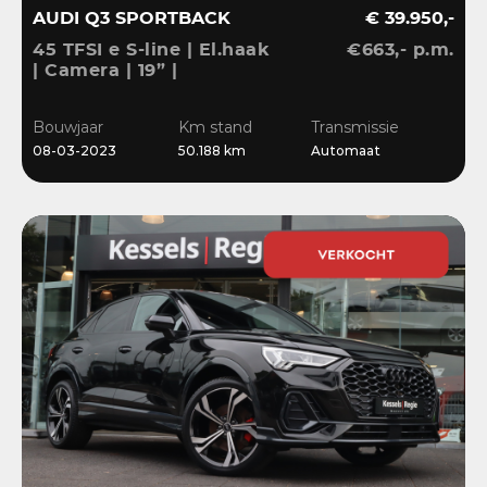
AUDI Q3 SPORTBACK
€ 39.950,-
45 TFSI e S-line | El.haak
€663,- p.m.
| Camera | 19” |
Stoelverwarming |
El.klep | Cruise | DAB
Bouwjaar
Km stand
Transmissie
08-03-2023
50.188 km
Automaat