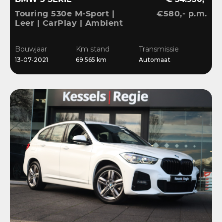
Touring 530e M-Sport |
€580,- p.m.
Leer | CarPlay | Ambient
| Stoelverwarming |
Sensoren | DAB | LED
Bouwjaar
Km stand
Transmissie
13-07-2021
69.565 km
Automaat