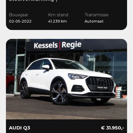
Sensoren | Cruise | LED |
Navi | 18”
Bouwjaar
Km stand
Transmissie
02-05-2022
41.239 km
Automaat
AUDI Q3
€ 31.950,-