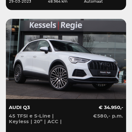
29-03-2023
48.964 km
Automaat
AUDI Q3
€ 34.950,-
45 TFSI e S-Line |
€580,- p.m.
Keyless | 20” | ACC |
Camera | El.klep | Bliss |