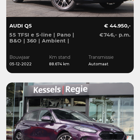
AUDI Q5
€ 44.950,-
55 TFSI e S-line | Pano |
€746,- p.m.
B&O | 360 | Ambient |
Keyless | 20” | CarPlay |
Stoelverwarming
Bouwjaar
Km stand
Transmissie
05-12-2022
88.674 km
Automaat