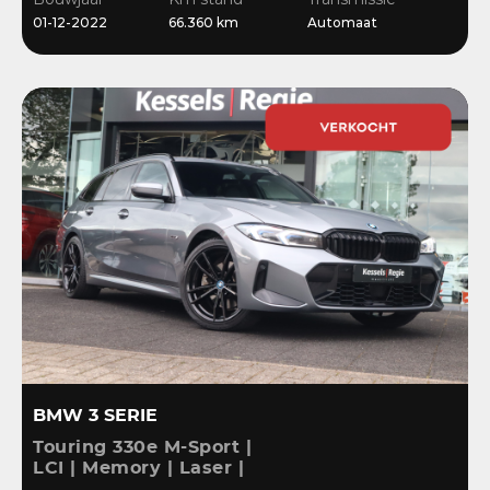
Stoelverwarming
01-12-2022
66.360 km
Automaat
BMW 3 SERIE
Touring 330e M-Sport |
LCI | Memory | Laser |
ACC | HiFi | Keyless |