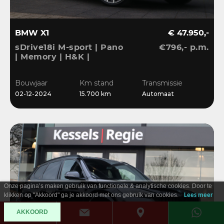
BMW X1
€ 47.950,-
sDrive18i M-sport | Pano
€796,- p.m.
| Memory | H&K |
Dri.Ass.Pro | Keyless |
20” | Bliss | Camera
Bouwjaar
Km stand
Transmissie
02-12-2024
15.700 km
Automaat
Onze pagina’s maken gebruik van functionele & analytische cookies. Door te
klikken op "Akkoord" ga je akkoord met ons gebruik van cookies.
Lees meer
AKKOORD