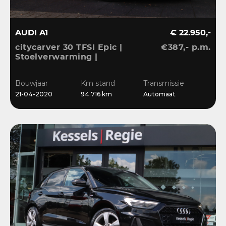
AUDI A1
€ 22.950,-
citycarver 30 TFSI Epic |
€387,- p.m.
Stoelverwarming |
Keyless | 18” | LED |
CarPlay | Sensoren |
Bouwjaar
Km stand
Transmissie
Navi
21-04-2020
94.716 km
Automaat