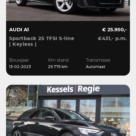
AUDI A1
€ 25.950,-
Sportback 25 TFSI S-line
€431,- p.m.
| Keyless |
Stoelverwarming | LED |
CarPlay | Sensoren | 17”
Bouwjaar
Km stand
Transmissie
| Navi
13-02-2023
29.775 km
Automaat