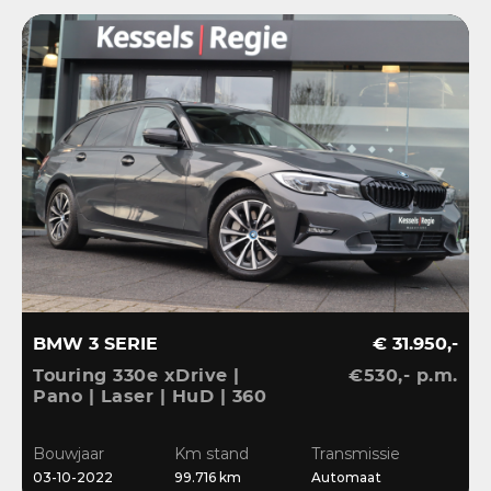
BMW 3 SERIE
€ 31.950,-
Touring 330e xDrive |
€530,- p.m.
Pano | Laser | HuD | 360
| ACC | BLIS | HiFi |
Ambient | Keyless |
Bouwjaar
Km stand
Transmissie
Dravit
03-10-2022
99.716 km
Automaat