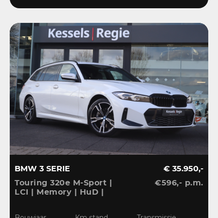
BMW 3 SERIE
€ 35.950,-
Touring 320e M-Sport |
€596,- p.m.
LCI | Memory | HuD |
Keyless | HiFi | Ambient
| Leder | Sensoren | 18” |
Bouwjaar
Km stand
Transmissie