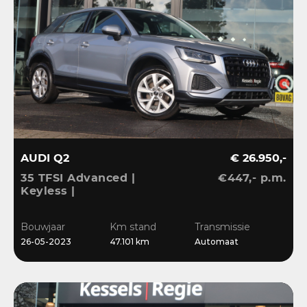
AUDI Q2
€ 26.950,-
35 TFSI Advanced |
€447,- p.m.
Keyless |
Stoelverwarming |
Camera | CarPlay | LED |
Bouwjaar
Km stand
Transmissie
Navi | Sensoren | 17”
26-05-2023
47.101 km
Automaat