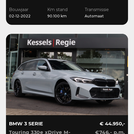
Ambient | Bliss |
Bouwjaar
Km stand
Transmissie
Camera
02-12-2022
90.100 km
Automaat
BMW 3 SERIE
€ 44.950,-
Touring 330e xDrive M-
€746,- p.m.