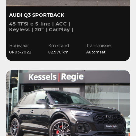
AUDI Q3 SPORTBACK
45 TFSI e S-line | ACC |
Keyless | 20” | CarPlay |
Blis | Stoelverwarming |
Sensoren | El.klep
Bouwjaar
Km stand
Transmissie
01-03-2022
82.970 km
Automaat