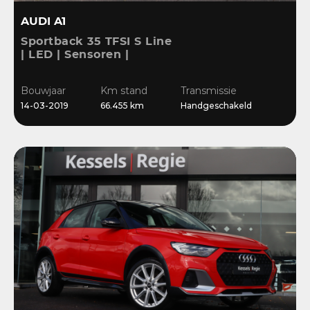
AUDI A1
Sportback 35 TFSI S Line
| LED | Sensoren |
Stoelverwarming |
Cruise | 17” | Navi
Bouwjaar
Km stand
Transmissie
14-03-2019
66.455 km
Handgeschakeld