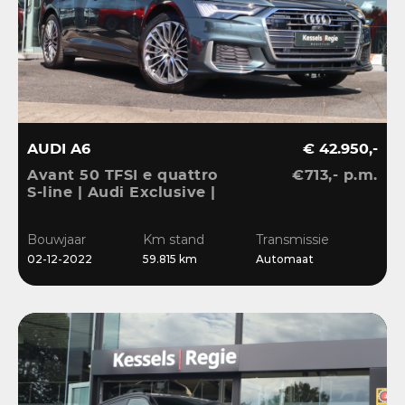
AUDI A6
€ 42.950,-
Avant 50 TFSI e quattro
€713,- p.m.
S-line | Audi Exclusive |
Pano | B&O | 360 | ACC |
Matrix | Keyless | Leder
Bouwjaar
Km stand
Transmissie
| Blis | CarPlay
02-12-2022
59.815 km
Automaat