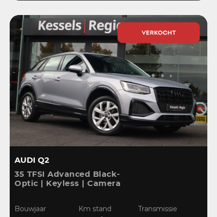
AUDI Q2
35 TFSI Advanced Black-
Optic | Keyless | Camera
| Stoelverwarming |
CarPlay | Bliss | Cruise |
Bouwjaar
Km stand
Transmissie
Sensoren | DAB