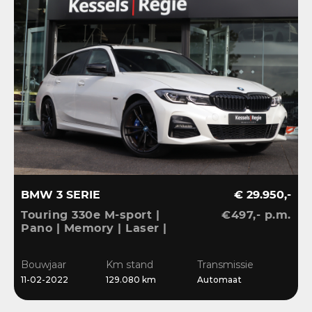
BMW 3 SERIE
€ 29.950,-
Touring 330e M-sport |
€497,- p.m.
Pano | Memory | Laser |
El.Haak | 360 | Carbon |
HiFi | Keyless | 19” |
Bouwjaar
Km stand
Transmissie
Bliss | Ambient | Pearl
11-02-2022
129.080 km
Automaat
White