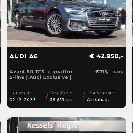
AUDI A6
€ 42.950,-
Avant 50 TFSI e quattro
€713,- p.m.
S-line | Audi Exclusive |
Pano | B&O | 360 | ACC |
Matrix | Keyless | Leder
Bouwjaar
Km stand
Transmissie
| Blis | CarPlay
02-12-2022
59.815 km
Automaat