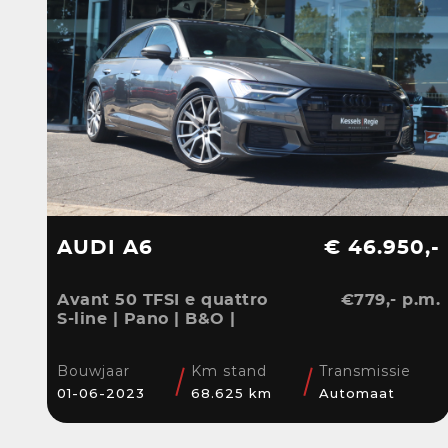
AUDI A6
€ 46.950,-
Avant 50 TFSI e quattro
€779,- p.m.
S-line | Pano | B&O |
ACC | El.Haak | Matrix |
20” | Keyless | Blis |
Bouwjaar
Km stand
Transmissie
Camera | CarPlay
01-06-2023
68.625 km
Automaat