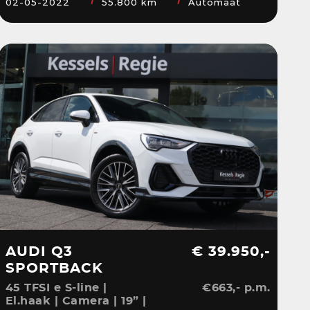
02-05-2022
55.800 km
Automaat
AUDI Q3
€ 39.950,-
SPORTBACK
45 TFSI e S-line |
€663,- p.m.
El.haak | Camera | 19” |