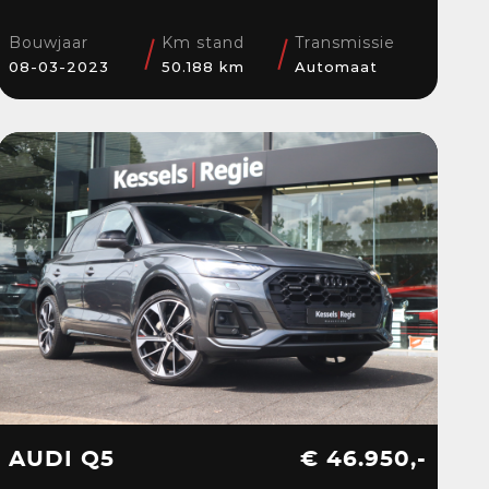
Stoelverwarming |
El.klep | Cruise | DAB
Bouwjaar
Km stand
Transmissie
08-03-2023
50.188 km
Automaat
AUDI Q5
€ 46.950,-