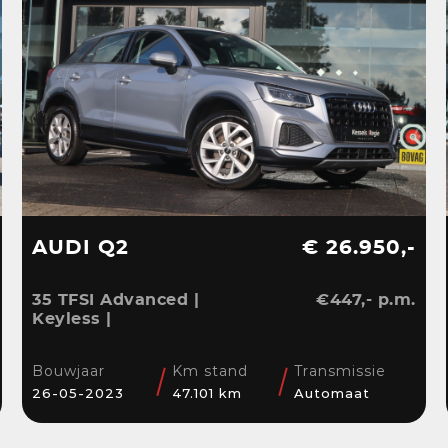
AUDI Q2
€ 26.950,-
35 TFSI Advanced |
€447,- p.m.
Keyless |
Stoelverwarming |
Camera | CarPlay | LED
Bouwjaar
Km stand
Transmissie
| Navi | Sensoren | 17”
26-05-2023
47.101 km
Automaat