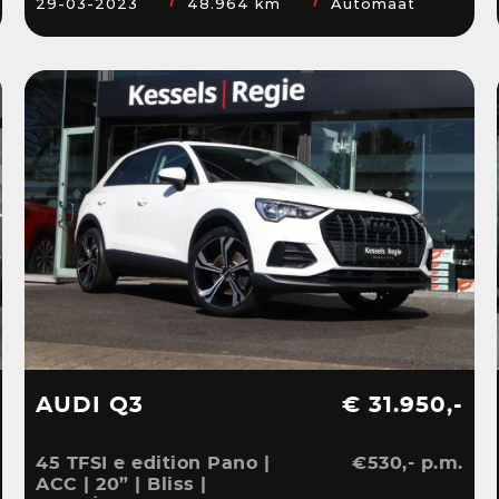
29-03-2023
48.964 km
Automaat
Sensoren | DAB
AUDI Q3
€ 31.950,-
45 TFSI e edition Pano |
€530,- p.m.
ACC | 20” | Bliss |