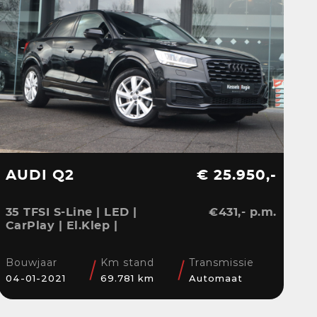
AUDI Q2
€ 25.950,-
35 TFSI S-Line | LED |
€431,- p.m.
CarPlay | El.Klep |
Sensoren | Navi | Clima
| Cruise
Bouwjaar
Km stand
Transmissie
04-01-2021
69.781 km
Automaat