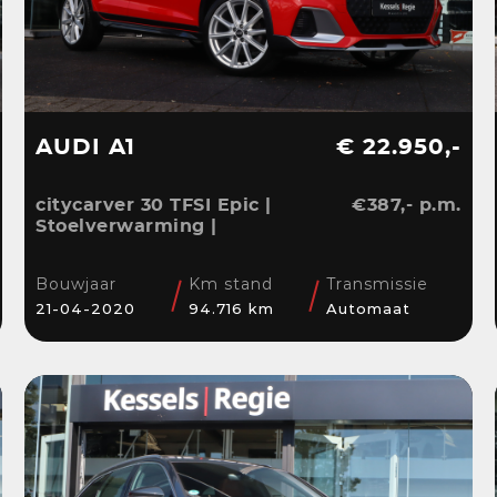
AUDI A1
€ 22.950,-
citycarver 30 TFSI Epic |
€387,- p.m.
Stoelverwarming |
Keyless | 18” | LED |
CarPlay | Sensoren |
Bouwjaar
Km stand
Transmissie
Navi
21-04-2020
94.716 km
Automaat