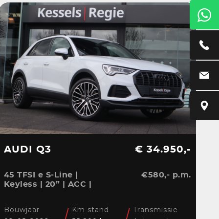
AUDI Q3
€ 34.950,-
45 TFSI e S-Line |
€580,- p.m.
Keyless | 20” | ACC |
Camera | El.klep | Bliss |
Stoelverwarming
Bouwjaar
Km stand
Transmissie