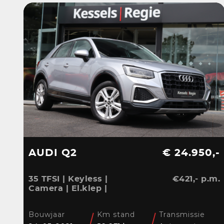
AUDI Q2
€ 24.950,-
35 TFSI | Keyless |
€421,- p.m.
Camera | El.klep |
Stoelverwarming | Navi
| Sensoren | DAB
Bouwjaar
Km stand
Transmissie