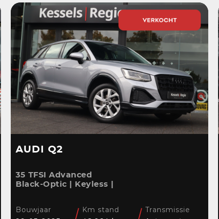
AUDI Q2
35 TFSI Advanced
Black-Optic | Keyless |
Camera |
Stoelverwarming |
Bouwjaar
Km stand
Transmissie
CarPlay | Bliss | Cruise |