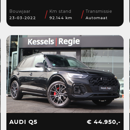
Stuur/Stoelverwarming
| Navi | Sensoren
Bouwjaar
Km stand
Transmissie
23-03-2022
92.144 km
Automaat
AUDI Q5
€ 44.950,-