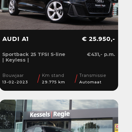
AUDI A1
€ 25.950,-
Sportback 25 TFSI S-line
€431,- p.m.
| Keyless |
Stoelverwarming | LED |
CarPlay | Sensoren | 17”
Bouwjaar
Km stand
Transmissie
| Navi
13-02-2023
29.775 km
Automaat