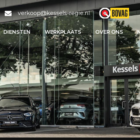
verkoop@kessels-regie.nl
DIENSTEN
WERKPLAATS
OVER ONS