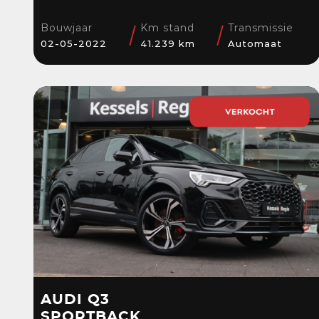
Sensoren | Cruise | LED
| Navi | 18”
Bouwjaar
Km stand
Transmissie
02-05-2022
41.239 km
Automaat
AUDI Q3
SPORTBACK