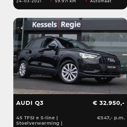
24-03-2021
59.971 km
Automaat
AUDI Q3
€ 32.950,-
45 TFSI e S-line |
€547,- p.m.
Stoelverwarming |