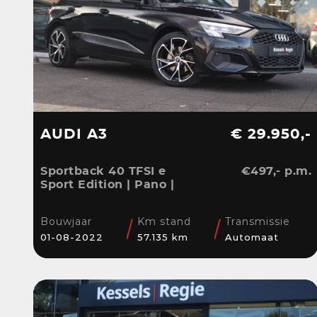
AUDI A3
€ 29.950,-
Sportback 40 TFSI e
€497,- p.m.
Sport Edition | Pano |
ACC | Keyless | El.Klep |
Sensoren | CarPlay |
Bouwjaar
Km stand
Transmissie
Stoelverwarming
01-08-2022
57.135 km
Automaat