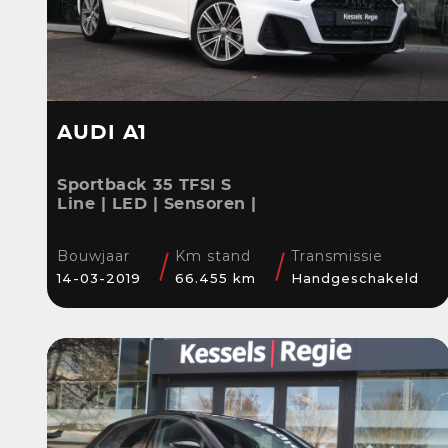
AUDI A1
Sportback 35 TFSI S
Line | LED | Sensoren |
Stoelverwarming |
Cruise | 17” | Navi
Bouwjaar
Km stand
Transmissie
14-03-2019
66.455 km
Handgeschakeld