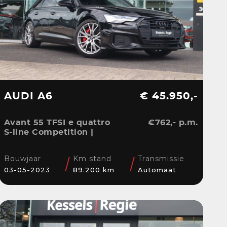
AUDI A6
€ 45.950,-
Avant 55 TFSI e quattro
€762,- p.m.
S-line Competition |
Pano | HuD | B&O | 360 |
Memory | El.Haak |
Bouwjaar
Km stand
Transmissie
Ambient | Matrix | ACC |
03-05-2023
89.200 km
Automaat
Blis | Keyless