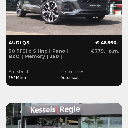
AUDI Q5
€ 46.950,-
50 TFSI e S-line | Pano |
€779,- p.m.
B&O | Memory | 360 |
ACC | Keyless | Ambient
| Massage | Matrix | 21” |
Km stand
Transmissie
CarPlay
59.514 km
Automaat