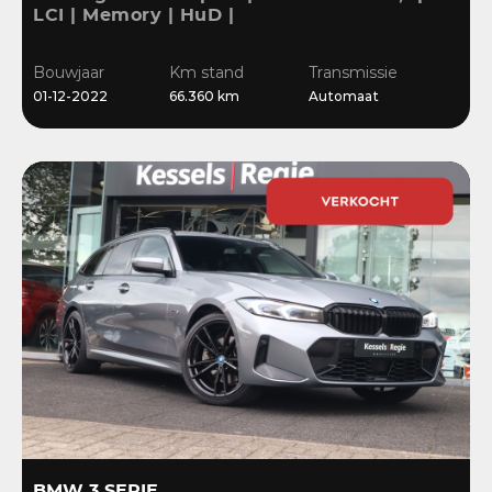
LCI | Memory | HuD |
Keyless | HiFi | Ambient
| Leder | Sensoren | 18” |
Bouwjaar
Km stand
Transmissie
Stoelverwarming
01-12-2022
66.360 km
Automaat
BMW 3 SERIE