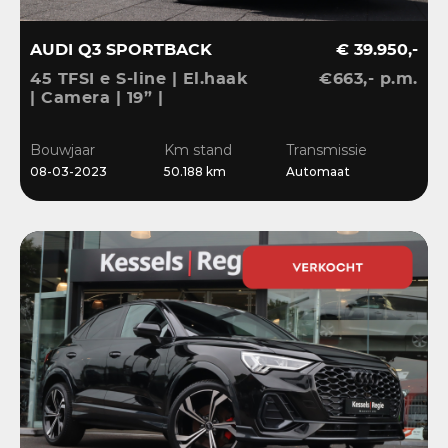
AUDI Q3 SPORTBACK
€ 39.950,-
45 TFSI e S-line | El.haak
€663,- p.m.
| Camera | 19” |
Stoelverwarming |
El.klep | Cruise | DAB
Bouwjaar
Km stand
Transmissie
08-03-2023
50.188 km
Automaat