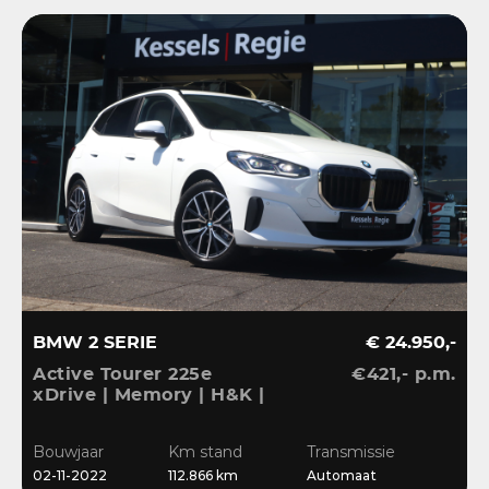
BMW 2 SERIE
€ 24.950,-
Active Tourer 225e
€421,- p.m.
xDrive | Memory | H&K |
HuD | 360 | El.Haak |
ACC | Keyless | Massage
Bouwjaar
Km stand
Transmissie
| Blis | 18”
02-11-2022
112.866 km
Automaat