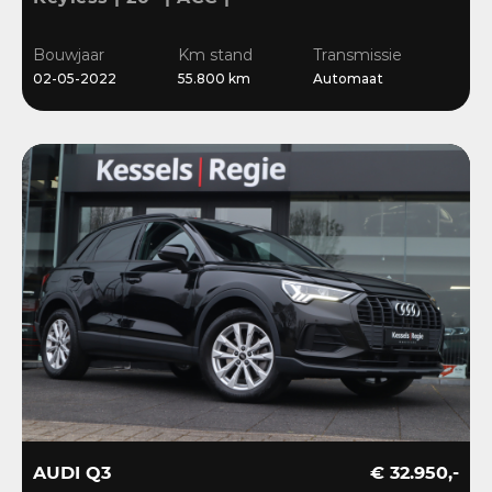
Camera | El.klep | Bliss |
Stoelverwarming
Bouwjaar
Km stand
Transmissie
02-05-2022
55.800 km
Automaat
AUDI Q3
€ 32.950,-