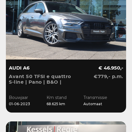
AUDI A6
€ 46.950,-
Avant 50 TFSI e quattro
€779,- p.m.
S-line | Pano | B&O |
ACC | El.Haak | Matrix |
20” | Keyless | Blis |
Bouwjaar
Km stand
Transmissie
Camera | CarPlay
01-06-2023
68.625 km
Automaat