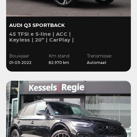
AUDI Q3 SPORTBACK
45 TFSI e S-line | ACC |
Keyless | 20” | CarPlay |
Blis | Stoelverwarming |
Sensoren | El.klep
Bouwjaar
Km stand
Transmissie
01-03-2022
82.970 km
Automaat