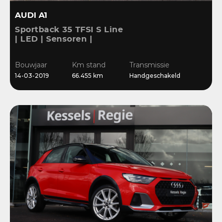
AUDI A1
Sportback 35 TFSI S Line
| LED | Sensoren |
Stoelverwarming |
Cruise | 17” | Navi
Bouwjaar
Km stand
Transmissie
14-03-2019
66.455 km
Handgeschakeld