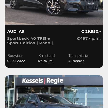
AUDI A3
€ 29.950,-
Sportback 40 TFSI e
€497,- p.m.
Sport Edition | Pano |
ACC | Keyless | El.Klep |
Sensoren | CarPlay |
Bouwjaar
Km stand
Transmissie
Stoelverwarming
01-08-2022
57.135 km
Automaat