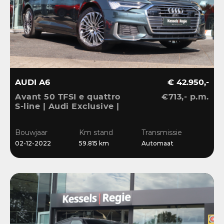
AUDI A6
€ 42.950,-
Avant 50 TFSI e quattro
€713,- p.m.
S-line | Audi Exclusive |
Pano | B&O | 360 | ACC |
Matrix | Keyless | Leder
Bouwjaar
Km stand
Transmissie
| Blis | CarPlay
02-12-2022
59.815 km
Automaat