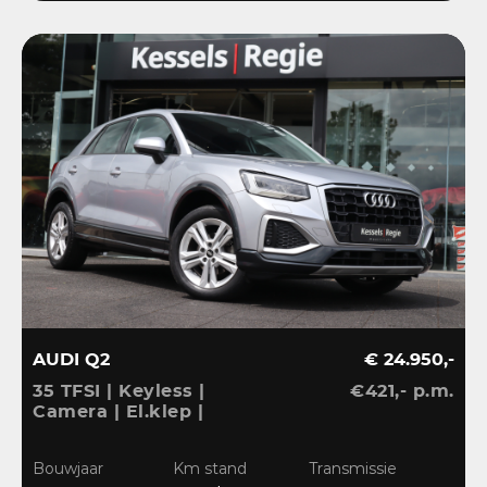
AUDI Q2
€ 24.950,-
35 TFSI | Keyless |
€421,- p.m.
Camera | El.klep |
Stoelverwarming | Navi
| Sensoren | DAB
Bouwjaar
Km stand
Transmissie