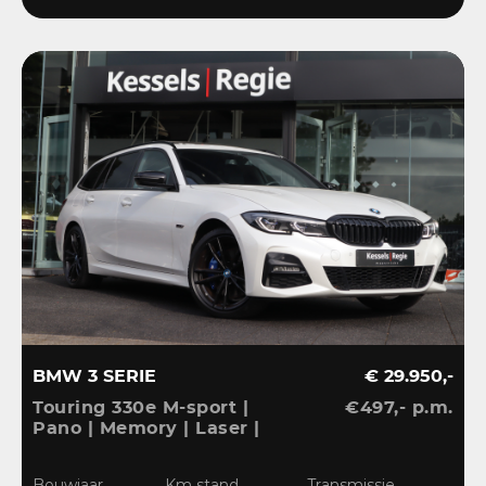
BMW 3 SERIE
€ 29.950,-
Touring 330e M-sport |
€497,- p.m.
Pano | Memory | Laser |
El.Haak | 360 | Carbon |
HiFi | Keyless | 19” |
Bouwjaar
Km stand
Transmissie