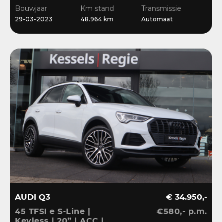
CarPlay | Bliss | Cruise |
Bouwjaar
Km stand
Transmissie
Sensoren | DAB
29-03-2023
48.964 km
Automaat
AUDI Q3
€ 34.950,-
45 TFSI e S-Line |
€580,- p.m.
Keyless | 20” | ACC |