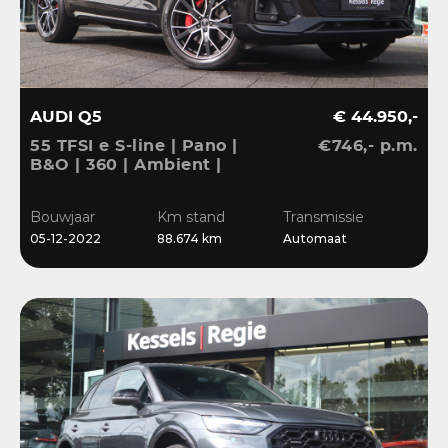
AUDI Q5
€ 44.950,-
55 TFSI e S-line | Pano |
€746,- p.m.
B&O | 360 | Ambient |
Keyless | 20” | CarPlay |
Stoelverwarming
Bouwjaar
Km stand
Transmissie
05-12-2022
88.674 km
Automaat