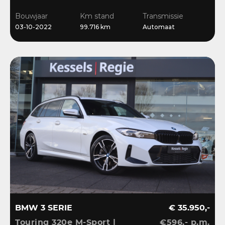
Ambient | Keyless |
Bouwjaar
Km stand
Transmissie
Dravit
03-10-2022
99.716 km
Automaat
BMW 3 SERIE
€ 35.950,-
Touring 320e M-Sport |
€596,- p.m.