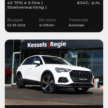
45 TFSI e S-line |
€547,- p.m.
Stoelverwarming |
Sensoren | Cruise | LED |
Navi | 18”
Bouwjaar
Km stand
Transmissie
02-05-2022
41.239 km
Automaat