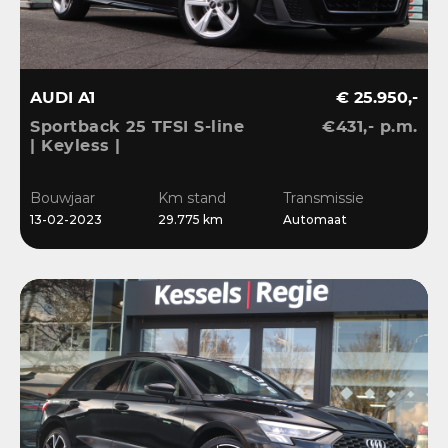
AUDI A1
€ 25.950,-
Sportback 25 TFSI S-line
€431,- p.m.
| Keyless |
Stoelverwarming | LED |
CarPlay | Sensoren | 17”
Bouwjaar
Km stand
Transmissie
| Navi
13-02-2023
29.775 km
Automaat