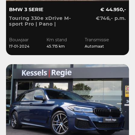
BMW 3 SERIE
€ 44.950,-
Touring 330e xDrive M-
€746,- p.m.
sport Pro | Pano |
Memory | Matrix | HiFi |
Keyless | Carbon |
Bouwjaar
Km stand
Transmissie
Ambient | Sensoren
17-01-2024
45.715 km
Automaat