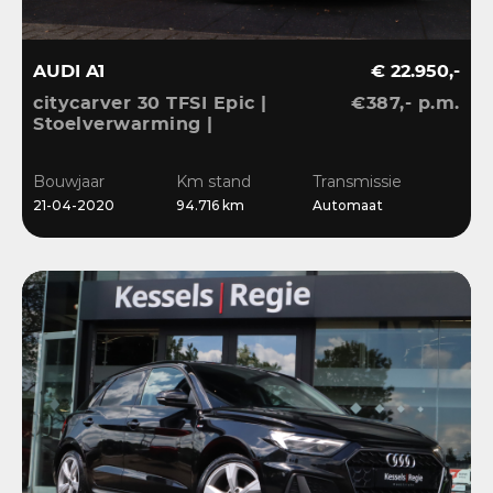
AUDI A1
€ 22.950,-
citycarver 30 TFSI Epic |
€387,- p.m.
Stoelverwarming |
Keyless | 18” | LED |
CarPlay | Sensoren |
Bouwjaar
Km stand
Transmissie
Navi
21-04-2020
94.716 km
Automaat