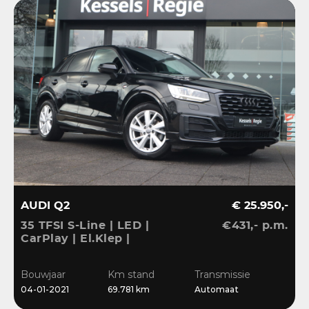
AUDI Q2
€ 25.950,-
35 TFSI S-Line | LED |
€431,- p.m.
CarPlay | El.Klep |
Sensoren | Navi | Clima |
Cruise
Bouwjaar
Km stand
Transmissie
04-01-2021
69.781 km
Automaat