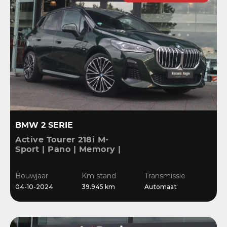
BMW 2 SERIE
Active Tourer 218i M-
Sport | Pano | Memory |
H&K | HuD | 360 | ACC |
19” | Leer | Keyless |
Bouwjaar
Km stand
Transmissie
Massage |
04-10-2024
39.945 km
Automaat
Stuur/Stoelverwarming |
Bl