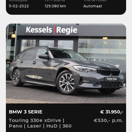
Bliss | Ambient | Pearl
11-02-2022
129.080 km
Automaat
White
BMW 3 SERIE
€ 31.950,-
Touring 330e xDrive |
€530,- p.m.
Pano | Laser | HuD | 360
| ACC | BLIS | HiFi |