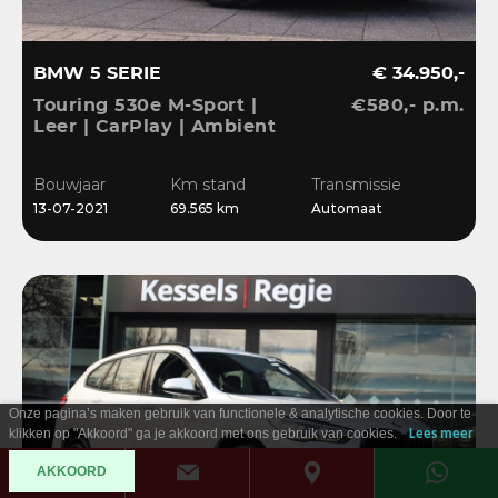
BMW 5 SERIE
€ 34.950,-
Touring 530e M-Sport |
€580,- p.m.
Leer | CarPlay | Ambient
| Stoelverwarming |
Sensoren | DAB | LED
Bouwjaar
Km stand
Transmissie
13-07-2021
69.565 km
Automaat
Onze pagina’s maken gebruik van functionele & analytische cookies. Door te
klikken op "Akkoord" ga je akkoord met ons gebruik van cookies.
Lees meer
AKKOORD