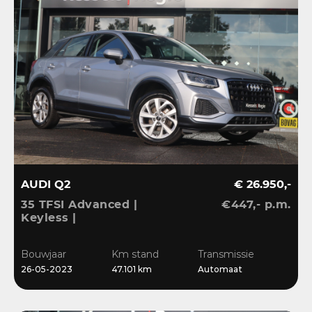
AUDI Q2
€ 26.950,-
35 TFSI Advanced |
€447,- p.m.
Keyless |
Stoelverwarming |
Camera | CarPlay | LED |
Bouwjaar
Km stand
Transmissie
Navi | Sensoren | 17”
26-05-2023
47.101 km
Automaat