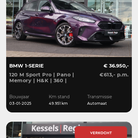
BMW 1-SERIE
€ 36.950,-
120 M Sport Pro | Pano |
€613,- p.m.
Memory | H&K | 360 |
HuD | ACC | Matrix |
Keyless | Bliss | Leder |
Bouwjaar
Km stand
Transmissie
El.klep | 18”
03-01-2025
49.951 km
Automaat