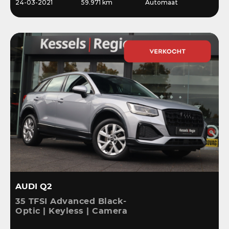
24-03-2021
59.971 km
Automaat
AUDI Q2
35 TFSI Advanced Black-
Optic | Keyless | Camera
| Stoelverwarming |