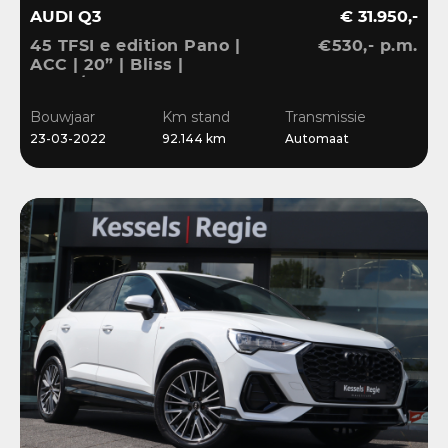
AUDI Q3
€ 31.950,-
45 TFSI e edition Pano |
€530,- p.m.
ACC | 20” | Bliss |
Stuur/Stoelverwarming |
Navi | Sensoren
Bouwjaar
Km stand
Transmissie
23-03-2022
92.144 km
Automaat