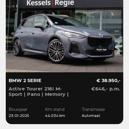
BMW 2 SERIE
€ 38.950,-
Active Tourer 218i M-
€646,- p.m.
Sport | Pano | Memory |
H&K | HuD | 360 |
Elec.trekhaak|
Bouwjaar
Km stand
Transmissie
23-01-2025
44.034 km
Automaat