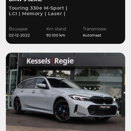
Touring 330e M-Sport |
LCI | Memory | Laser |
ACC | HiFi | Keyless |
Ambient | Bliss |
Bouwjaar
Km stand
Transmissie
Camera
02-12-2022
90.100 km
Automaat